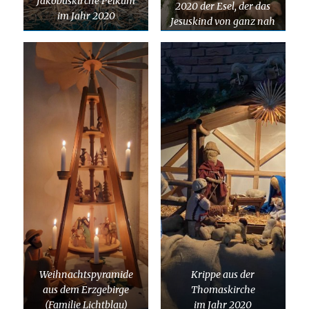
Jakobuskirche Pelkum
2020 der Esel, der das
im Jahr 2020
Jesuskind von ganz nah
bestaunt. Aus
Sicherheitsgründen in
Vitrine aus Schutz vor
drei Perserkatzen.
Euer Stefan
Breddermann aus
Ostwestfalen –
ehemaliges aktives
Gemeindeglied in der
Jakobuskirche
Weihnachtspyramide
Krippe aus der
aus dem Erzgebirge
Thomaskirche
(Familie Lichtblau)
im Jahr 2020