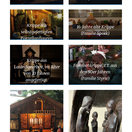
Krippe aus
16-Jahre alte Krippe
selbstgefertigten
(Familie Spork)
Porzellanfiguren
Krippe aus
Familienkrippe, z.T. aus
Laubsägearbeit, im Alter
den 50er Jahren
von 10 Jahren
(Familie Styrie)
angefertigt.
(M. Scheffler)