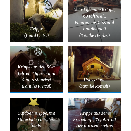
Selbst gebaute Krippe,
60 Jahre alt.
Figuren aus Gips und
Krippe
handbemalt
(J. und E. Fey)
(Familie Henkel)
Krippe aus den 50er
Jahren, Figuren und
Stall restauriert
Hauskrippe
(Familie Pritzel)
(Familie Römelt)
Outdoor-Krippe, mit
Krippe aus dem
Materialien aus dem
Erzgebirge, 35 Jahre alt
Wald
Der Küsterin Helma