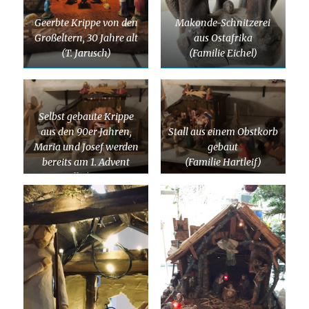
Geerbte Krippe von den
Makonde-Schnitzerei
Großeltern, 30 Jahre alt
aus Ostafrika
(T. Jarusch)
(Familie Eichel)
Selbst gebaute Krippe
aus den 90er Jahren,
Stall aus einem Obstkorb
Maria und Josef werden
gebaut
bereits am 1. Advent
(Familie Hartleif)
aufgestellt (weiter weg
von der Krippe), um den
Weg zur Krippe
nachzugehen.
(Familie Hartleif)