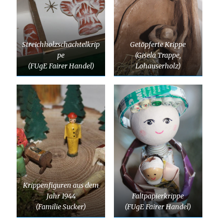
Streichholzschachtelkrip
Getöpferte Krippe
pe
(Gisela Trappe,
(FUgE Fairer Handel)
Lohauserholz)
Krippenfiguren aus dem
Jahr 1944
Faltpapierkrippe
(Familie Sucker)
(FUgE Fairer Handel)