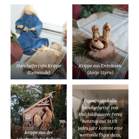
Handgefertigte Krippe
Krippe aus Erdnüssen
(Gemeinde)
(Antje Styrie)
Figuren sind alle
handgefertigt von
Holzbildhauerei Petra
Rentrup aus St.Vit.
Jedes Jahr kommt eine
Krippe aus der
wertvolle Figur dazu,